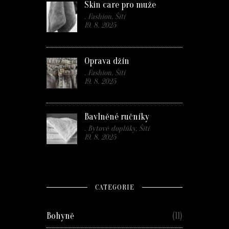
Skin care pro muže
. Fashion, Šití
19. 8. 2025
Oprava džín
. Fashion, Šití
19. 8. 2025
Bavlněné ručníky
. Bytové doplňky, Šití
19. 8. 2025
CATEGORIE
Bohyně
(11)