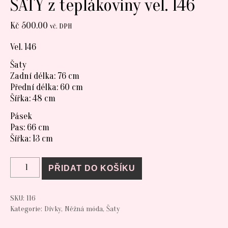
ŠATY z teplákoviny vel. 146
Kč
500.00
vč. DPH
Vel. 146
Šaty
Zadní délka: 76 cm
Přední délka: 60 cm
Šířka: 48 cm
Pásek
Pas: 66 cm
Šířka: 13 cm
ŠATY z teplákoviny vel. 146 množství
PŘIDAT DO KOŠÍKU
SKU:
116
Kategorie:
Dívky
,
Něžná móda
,
Šaty