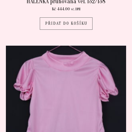
HALENKA pruhovaná vel. 152/158
Kč
444.00
vč. DPH
PŘIDAT DO KOŠÍKU