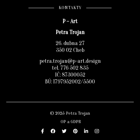
KONTAKTY
P – Art
Petra Trojan
26. dubna 27
350 02 Cheb
petra.trojan@p-art.design
tel. 776 502 835
IČ: 87300052
BÚ: 1797952002/5500
© 2025 Petra Trojan
OP a GDPR