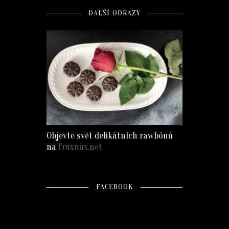
DALŠÍ ODKAZY
Objevte svět delikátních rawbónů
na
fruxnux.net
FACEBOOK