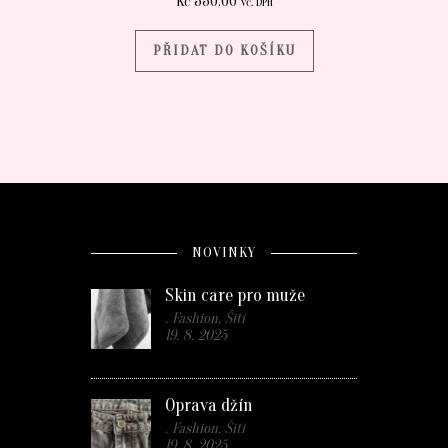
Kč
550.00
vč. DPH
PŘIDAT DO KOŠÍKU
NOVINKY
Skin care pro muže
. Fashion, Šití
19. 8. 2025
Oprava džín
. Fashion, Šití
19. 8. 2025