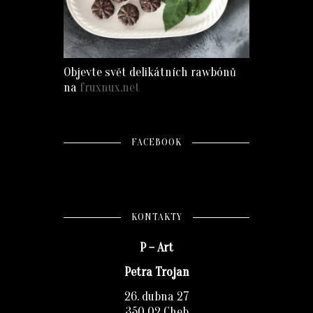
Objevte svět delikátních rawbónů
na
fruxnux.net
FACEBOOK
KONTAKTY
P – Art
Petra Trojan
26. dubna 27
350 02 Cheb