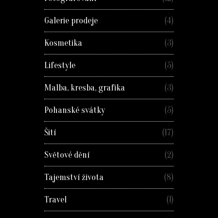
Galerie prodeje
(4)
Kosmetika
(3)
Lifestyle
(5)
Malba, kresba, grafika
(3)
Pohanské svátky
(5)
Šití
(17)
Světové dění
(2)
Tajemství života
(8)
Travel
(1)