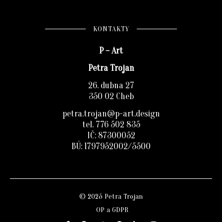
KONTAKTY
P – Art
Petra Trojan
26. dubna 27
350 02 Cheb
petra.trojan@p-art.design
tel. 776 502 835
IČ: 87300052
BÚ: 1797952002/5500
© 2025 Petra Trojan
OP a GDPR