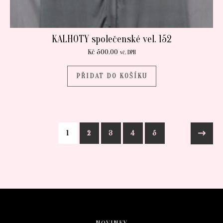
KALHOTY společenské vel. 152
Kč
500.00
vč. DPH
PŘIDAT DO KOŠÍKU
1
2
3
4
5