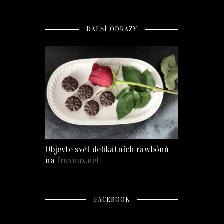
DALŠÍ ODKAZY
Objevte svět delikátních rawbónů
na
fruxnux.net
FACEBOOK