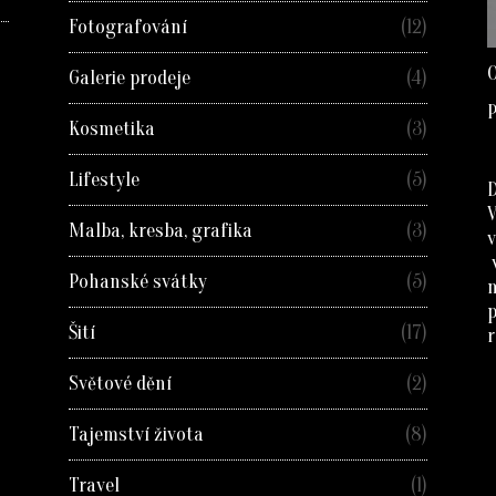
Fotografování
(12)
O
Galerie prodeje
(4)
P
Kosmetika
(3)
Lifestyle
(5)
D
Malba, kresba, grafika
(3)
v
Pohanské svátky
(5)
Šití
(17)
r
Světové dění
(2)
Tajemství života
(8)
Travel
(1)