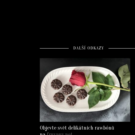
DALŠÍ ODKAZY
Objevte svět delikátních rawbónů
na
fruxnux.net