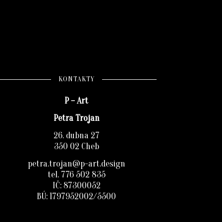
KONTAKTY
P – Art
Petra Trojan
26. dubna 27
350 02 Cheb
petra.trojan@p-art.design
tel. 776 502 835
IČ: 87300052
BÚ: 1797952002/5500