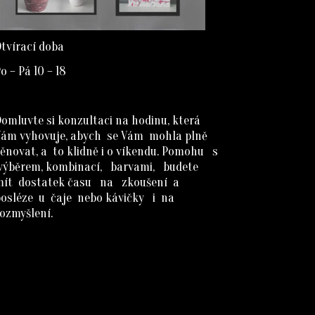
tvírací doba
o – Pá 10 – 18
omluvte si konzultaci na hodinu, která
Vám vyhovuje, abych se Vám mohla plně
ěnovat, a to klidně i o víkendu. Pomohu s
výběrem, kombinací, barvami, budete
mít dostatek času na zkoušení a
posléze u čaje nebo kávičky i na
ozmyšlení.