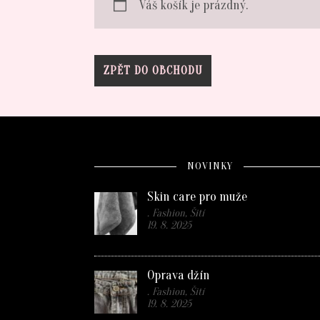
Váš košík je prázdný.
ZPĚT DO OBCHODU
NOVINKY
Skin care pro muže
. Fashion, Šití
19. 8. 2025
Oprava džín
. Fashion, Šití
19. 8. 2025