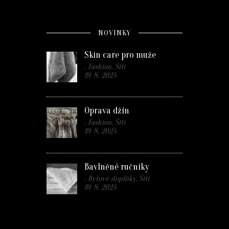
NOVINKY
Skin care pro muže
. Fashion, Šití
19. 8. 2025
Oprava džín
. Fashion, Šití
19. 8. 2025
Bavlněné ručníky
. Bytové doplňky, Šití
19. 8. 2025