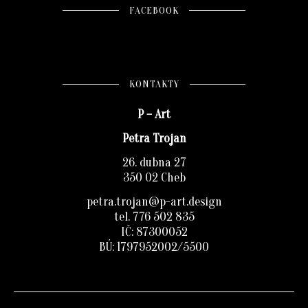
FACEBOOK
KONTAKTY
P – Art
Petra Trojan
26. dubna 27
350 02 Cheb
petra.trojan@p-art.design
tel. 776 502 835
IČ: 87300052
BÚ: 1797952002/5500