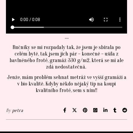
….
Ručníky se mi rozpadaly tak, že jsem je sbírala po
celém bytě, tak jsem jich pár – konečně – ušila z
bavlněného froté, gramáž 330 g/m2, která se mi ale
zdá nedostatečná.
Jenže, mám problém sehnat metráž ve vyšší gramáži a
v bio kvalitě. Kdyby někdo nějaký tip na koupi
kvalitního froté, sem s ním!!
By
petra