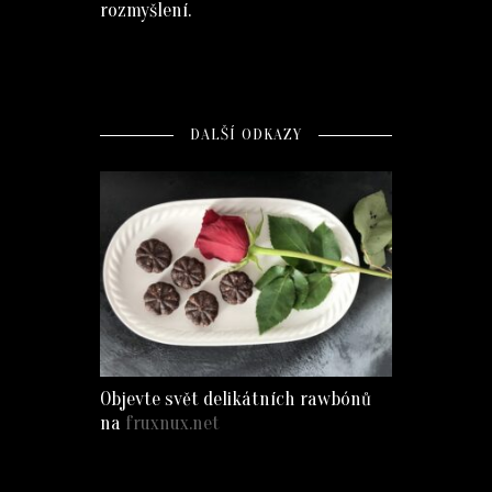
rozmyšlení.
DALŠÍ ODKAZY
Objevte svět delikátních rawbónů
na
fruxnux.net