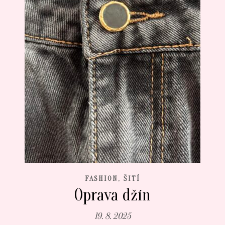
,
FASHION
ŠITÍ
Oprava džín
19. 8. 2025