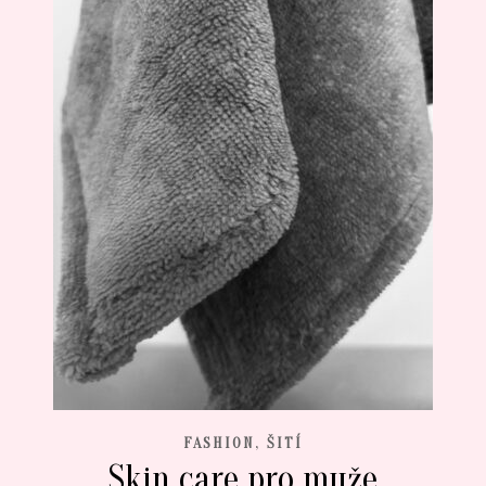
,
FASHION
ŠITÍ
Skin care pro muže