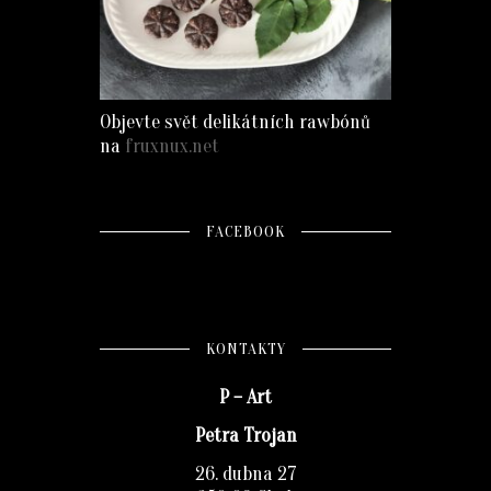
Objevte svět delikátních rawbónů
na
fruxnux.net
FACEBOOK
KONTAKTY
P – Art
Petra Trojan
26. dubna 27