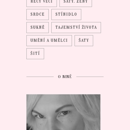
RECY VĚCI
SATY. ZENY
SRDCE
STÍNIDLO
SUKNĚ
TAJEMSTVÍ ŽIVOTA
UMĚNÍ A UMĚLCI
ŠATY
ŠITÍ
O MNĚ