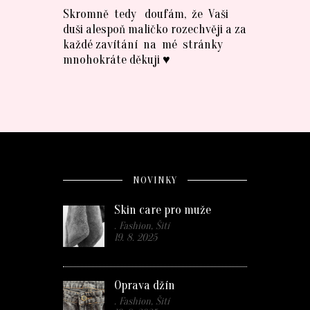
Skromně tedy doufám, že Vaši
duši alespoň maličko rozechvěji a za
každé zavítání na mé stránky
mnohokráte děkuji ♥
NOVINKY
Skin care pro muže
. Fashion, Šití
19. 8. 2025
Oprava džín
. Fashion, Šití