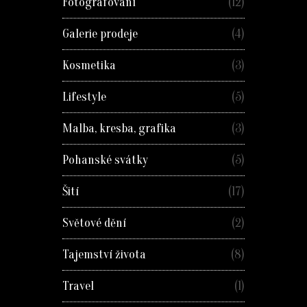
Fotografování
(12)
Galerie prodeje
(4)
Kosmetika
(3)
Lifestyle
(5)
Malba, kresba, grafika
(3)
Pohanské svátky
(5)
Šití
(17)
Světové dění
(2)
Tajemství života
(8)
Travel
(1)