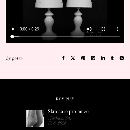
By
petra
NOVINKY
Skin care pro muže
. Fashion, Šití
19. 8. 2025