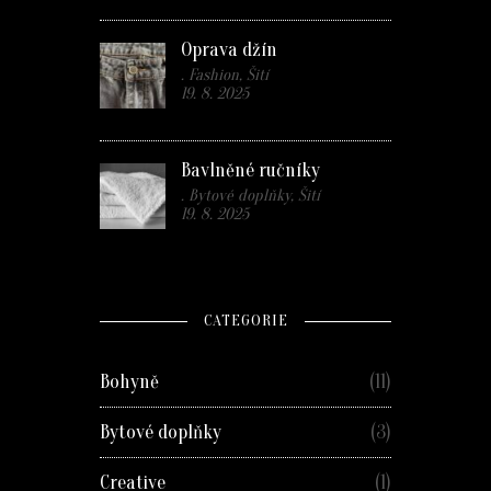
Oprava džín
. Fashion, Šití
19. 8. 2025
Bavlněné ručníky
. Bytové doplňky, Šití
19. 8. 2025
CATEGORIE
Bohyně
(11)
Bytové doplňky
(3)
Creative
(1)