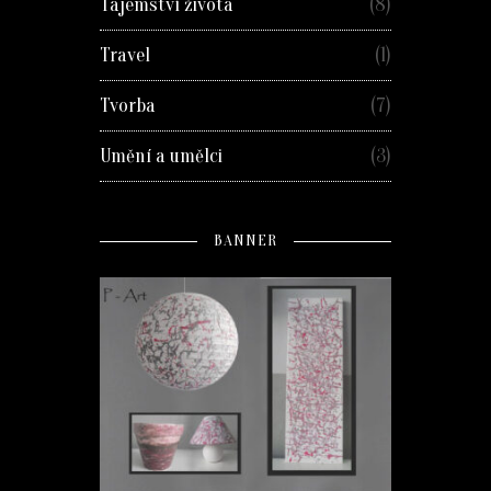
Tajemství života
(8)
Travel
(1)
Tvorba
(7)
Umění a umělci
(3)
BANNER