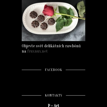
Objevte svět delikátních rawbónů
na
fruxnux.net
FACEBOOK
KONTAKTY
P – Art