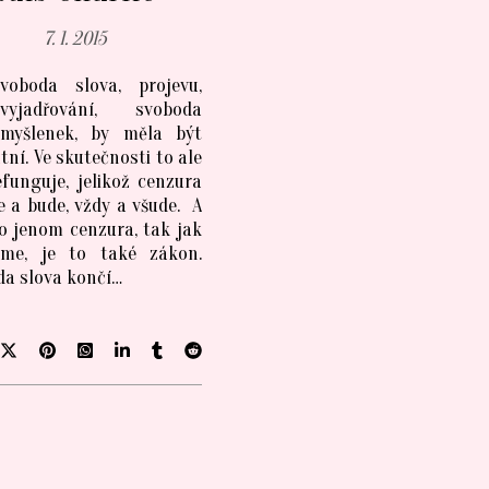
7. 1. 2015
voboda slova, projevu,
vyjadřování, svoboda
myšlenek, by měla být
tní. Ve skutečnosti to ale
funguje, jelikož cenzura
je a bude, vždy a všude. A
o jenom cenzura, tak jak
áme, je to také zákon.
a slova končí…