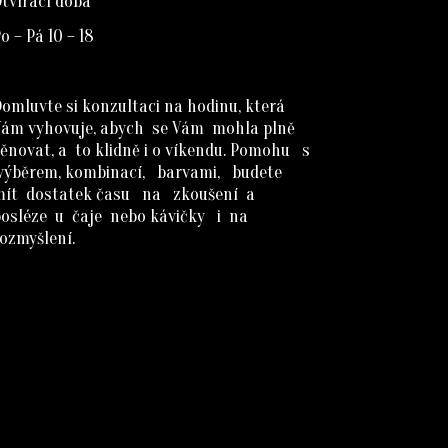
tvírací doba
o – Pá 10 – 18
omluvte si konzultaci na hodinu, která
Vám vyhovuje, abych se Vám mohla plně
ěnovat, a to klidně i o víkendu. Pomohu s
výběrem, kombinací, barvami, budete
mít dostatek času na zkoušení a
posléze u čaje nebo kávičky i na
ozmyšlení.