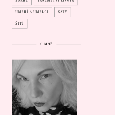
SUKNĚ
TAJEMSTVÍ ŽIVOTA
UMĚNÍ A UMĚLCI
ŠATY
ŠITÍ
O MNĚ