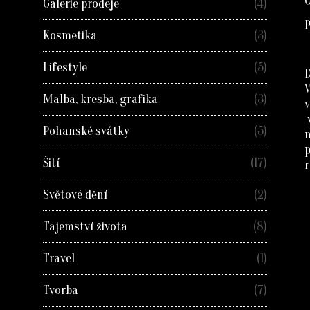
O
Galerie prodeje
(4)
P
Kosmetika
(3)
Lifestyle
(5)
D
Malba, kresba, grafika
(3)
v
Pohanské svátky
(5)
Šití
(17)
r
Světové dění
(2)
Tajemství života
(8)
Travel
(1)
Tvorba
(7)