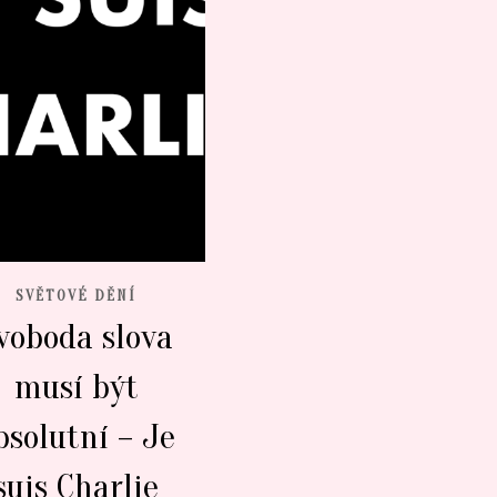
SVĚTOVÉ DĚNÍ
voboda slova
musí být
bsolutní – Je
suis Charlie