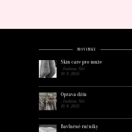
NOVINKY
Skin care pro muže
. Fashion, Šití
19. 8. 2025
Oprava džín
. Fashion, Šití
19. 8. 2025
Bavlněné ručníky