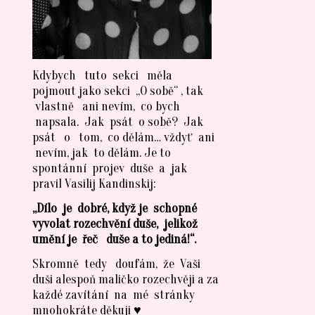
Kdybych tuto sekci měla
pojmout jako sekci „O sobě“ , tak
vlastně ani nevím, co bych
napsala. Jak psát o sobě? Jak
psát o tom, co dělám… vždyť ani
nevím, jak to dělám. Je to
spontánní projev duše a jak
pravil Vasilij Kandinskij:
„Dílo je dobré, když je schopné
vyvolat rozechvění duše, jelikož
umění je řeč duše a to jediná!“.
Skromně tedy doufám, že Vaši
duši alespoň maličko rozechvěji a za
každé zavítání na mé stránky
mnohokráte děkuji ♥