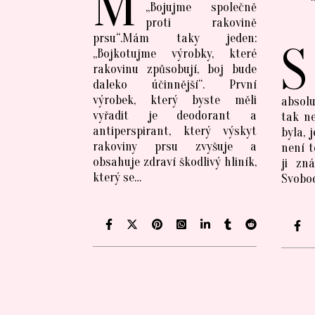
M
„Bojujme společně
proti rakovině
prsu“.Mám taky jeden:
S
„Bojkotujme výrobky, které
rakovinu způsobují, boj bude
daleko účinnější“. První
výrobek, který byste měli
absolu
vyřadit je deodorant a
tak ne
antiperspirant, který výskyt
byla, 
rakoviny prsu zvyšuje a
není t
obsahuje zdraví škodlivý hliník,
ji zn
který se…
Svobod