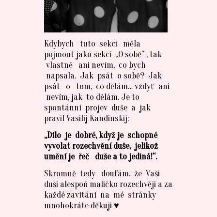
Kdybych tuto sekci měla
pojmout jako sekci „O sobě“ , tak
vlastně ani nevím, co bych
napsala. Jak psát o sobě? Jak
psát o tom, co dělám… vždyť ani
nevím, jak to dělám. Je to
spontánní projev duše a jak
pravil Vasilij Kandinskij:
„Dílo je dobré, když je schopné
vyvolat rozechvění duše, jelikož
umění je řeč duše a to jediná!“.
Skromně tedy doufám, že Vaši
duši alespoň maličko rozechvěji a za
každé zavítání na mé stránky
mnohokráte děkuji ♥