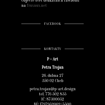
Objevte svět delikátních rawbónů
na
fruxnux.net
FACEBOOK
KONTAKTY
P – Art
Petra Trojan
26. dubna 27
350 02 Cheb
petra.trojan@p-art.design
tel. 776 502 835
IČ: 87300052
BÚ: 1797952002/5500