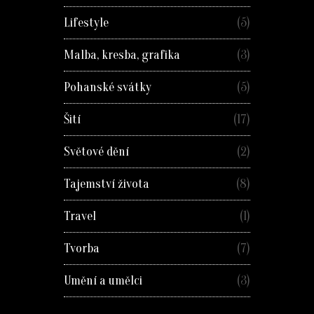
Lifestyle
(5)
Malba, kresba, grafika
(3)
Pohanské svátky
(5)
Šití
(17)
Světové dění
(2)
Tajemství života
(8)
Travel
(1)
Tvorba
(7)
Umění a umělci
(3)