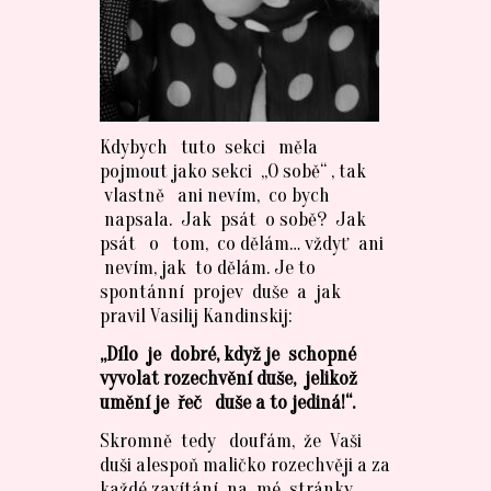
Kdybych tuto sekci měla
pojmout jako sekci „O sobě“ , tak
vlastně ani nevím, co bych
napsala. Jak psát o sobě? Jak
psát o tom, co dělám… vždyť ani
nevím, jak to dělám. Je to
spontánní projev duše a jak
pravil Vasilij Kandinskij:
„Dílo je dobré, když je schopné
vyvolat rozechvění duše, jelikož
umění je řeč duše a to jediná!“.
Skromně tedy doufám, že Vaši
duši alespoň maličko rozechvěji a za
každé zavítání na mé stránky