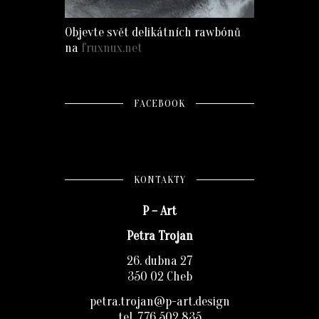
Objevte svět delikátních rawbónů
na
fruxnux.net
FACEBOOK
KONTAKTY
P – Art
Petra Trojan
26. dubna 27
350 02 Cheb
petra.trojan@p-art.design
tel. 776 502 835