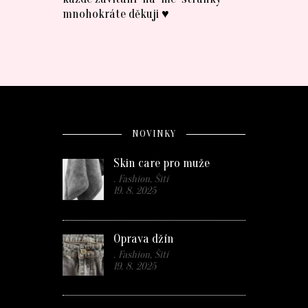
mnohokráte děkuji ♥
NOVINKY
Skin care pro muže
. Fashion, Šití
19. 8. 2025
Oprava džín
. Fashion, Šití
19. 8. 2025