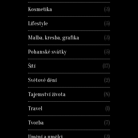
Kosmetika
(3)
Lifestyle
(5)
Malba, kresba, grafika
(3)
Pohanské svátky
(5)
Šití
(17)
Světové dění
(2)
Tajemství života
(8)
Travel
(1)
Tvorba
(7)
Umění a umělci
(3)