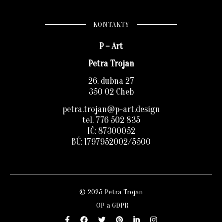
KONTAKTY
P – Art
Petra Trojan
26. dubna 27
350 02 Cheb
petra.trojan@p-art.design
tel. 776 502 835
IČ: 87300052
BÚ: 1797952002/5500
© 2025 Petra Trojan
OP a GDPR