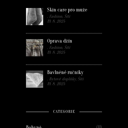
Skin care pro muže
. Fashion, Šití
19. 8. 2025
Oprava džín
. Fashion, Šití
19. 8. 2025
Bavlněné ručníky
. Bytové doplňky, Šití
19. 8. 2025
CATEGORIE
Bohyně
(11)