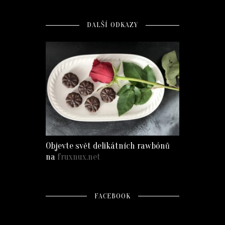
DALŠÍ ODKAZY
Objevte svět delikátních rawbónů
na
fruxnux.net
FACEBOOK