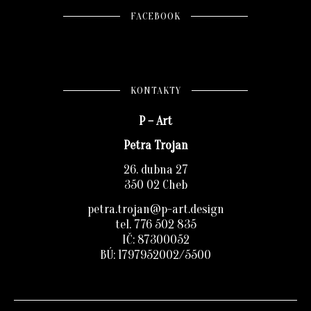
FACEBOOK
KONTAKTY
P – Art
Petra Trojan
26. dubna 27
350 02 Cheb
petra.trojan@p-art.design
tel. 776 502 835
IČ: 87300052
BÚ: 1797952002/5500