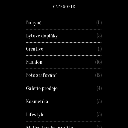
CATEGORIE
Bohyně
(11)
Bytové doplňky
(3)
Creative
(1)
Fashion
(16)
Fotografování
(12)
Galerie prodeje
(4)
Kosmetika
(3)
Lifestyle
(5)
Malba, kresba, grafika
(3)