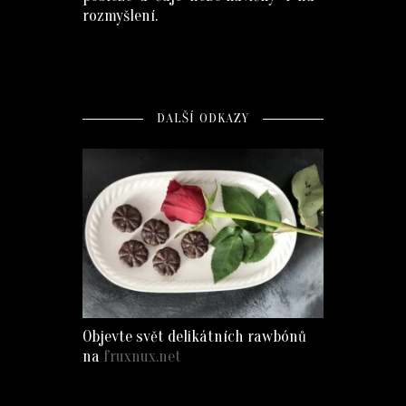
rozmyšlení.
DALŠÍ ODKAZY
Objevte svět delikátních rawbónů
na
fruxnux.net