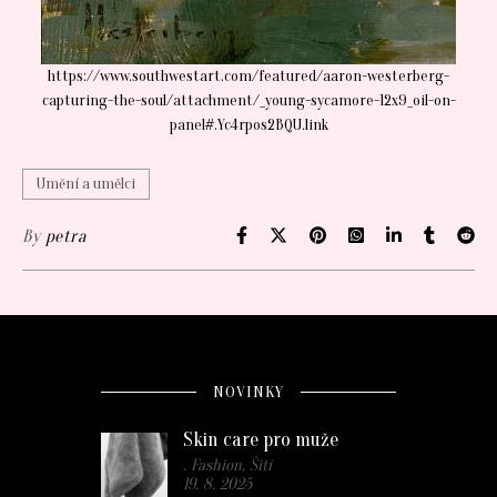
https://www.southwestart.com/featured/aaron-westerberg-
capturing-the-soul/attachment/_young-sycamore-12x9_oil-on-
panel#.Yc4rpos2BQU.link
Umění a umělci
By
petra
NOVINKY
Skin care pro muže
. Fashion, Šití
19. 8. 2025