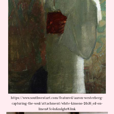
https://www.southwestart.com/featured/aaron-westerberg-
capturing-the-soul/attachment/white-kimono-24x16_oil-on-
linen#.Yc4nKm1ghr8.link