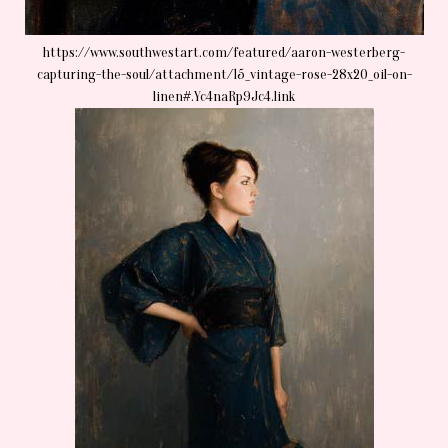
https://www.southwestart.com/featured/aaron-westerberg-
capturing-the-soul/attachment/15_vintage-rose-28x20_oil-on-
linen#.Yc4naRp9Jc4.link