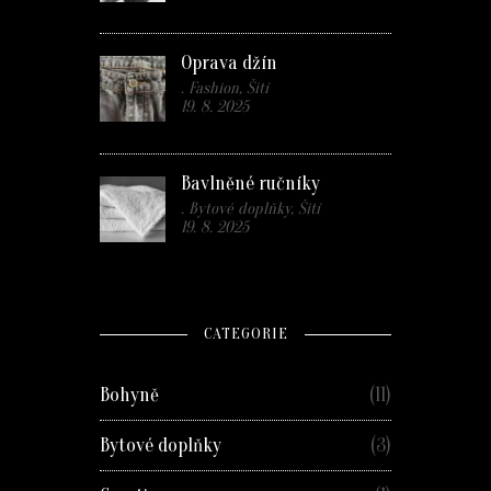
Oprava džín
. Fashion, Šití
19. 8. 2025
Bavlněné ručníky
. Bytové doplňky, Šití
19. 8. 2025
CATEGORIE
Bohyně
(11)
Bytové doplňky
(3)