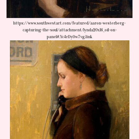
https://www.southwestart.com/featured/aaron-westerberg-
capturing-the-soul/attachment/lynda20x16_oil-on-
panel#.Yc4rDy0w7vg.link