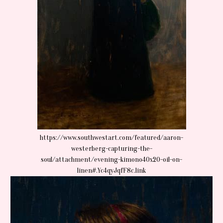
https://www.southwestart.com/featured/aaron-
westerberg-capturing-the-
soul/attachment/evening-kimono40x20-oil-on-
linen#.Yc4qyJqfF8c.link