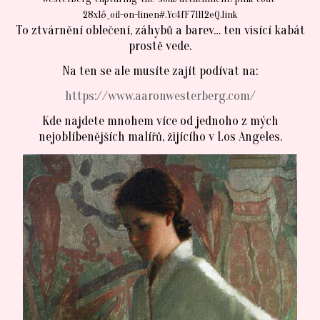
28x15_oil-on-linen#.Yc4fF7lH2eQ.link
To ztvárnění oblečení, záhybů a barev… ten visící kabát
prostě vede.
Na ten se ale musíte zajít podívat na:
https://www.aaronwesterberg.com/
Kde najdete mnohem více od jednoho z mých
nejoblíbenějších malířů, žijícího v Los Angeles.