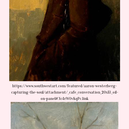
https://www.southwestart.com/featured/aaron-westerberg-
capturing-the-soul/attachment/_cafe_conversation_20x13_oil-
on-panel#.Yc4rWOvKqPc.link