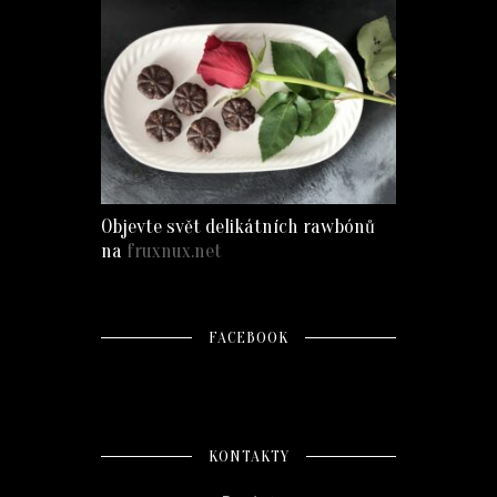
Objevte svět delikátních rawbónů
na
fruxnux.net
FACEBOOK
KONTAKTY