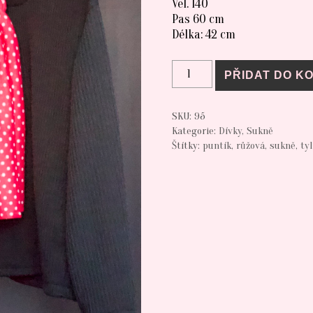
Vel. 140
Pas 60 cm
Délka: 42 cm
SUKNĚ růžová s puntíkem ve
PŘIDAT DO K
SKU:
95
Kategorie:
Dívky
,
Sukně
Štítky:
puntík
,
růžová
,
sukně
,
tyl