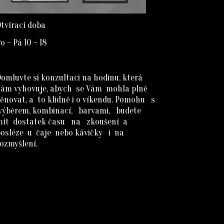
tvírací doba
o – Pá 10 – 18
omluvte si konzultaci na hodinu, která
Vám vyhovuje, abych se Vám mohla plně
ěnovat, a to klidně i o víkendu. Pomohu s
výběrem, kombinací, barvami, budete
mít dostatek času na zkoušení a
posléze u čaje nebo kávičky i na
ozmyšlení.