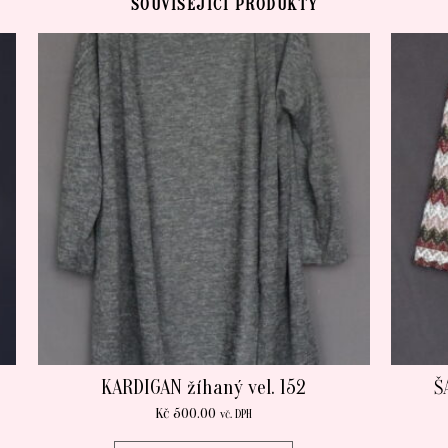
SOUVISEJÍCÍ PRODUKTY
KARDIGAN žíhaný vel. 152
Š
Kč
500.00
vč. DPH