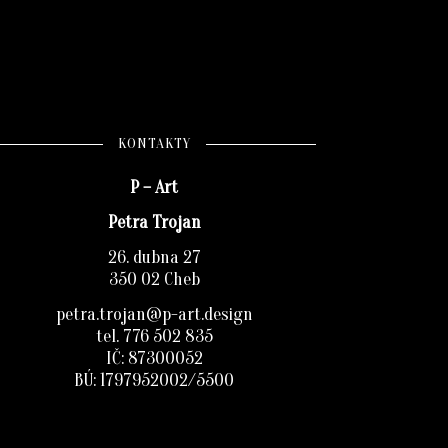
KONTAKTY
P – Art
Petra Trojan
26. dubna 27
350 02 Cheb
petra.trojan@p-art.design
tel. 776 502 835
IČ: 87300052
BÚ: 1797952002/5500