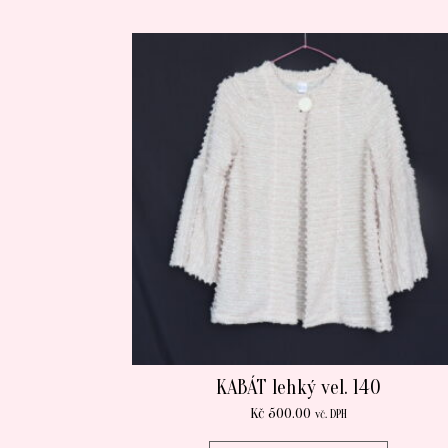
KABÁT lehký vel. 140
Kč
500.00
vč. DPH