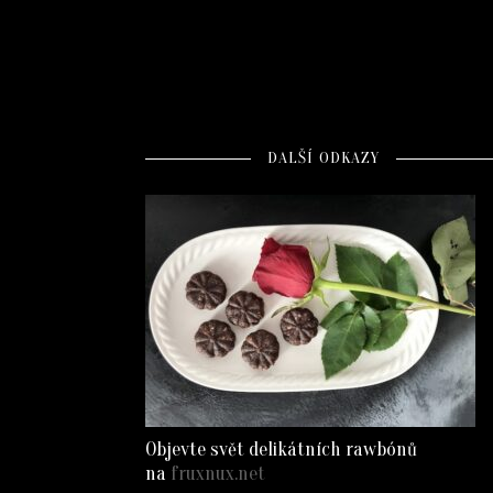
DALŠÍ ODKAZY
Objevte svět delikátních rawbónů
na
fruxnux.net