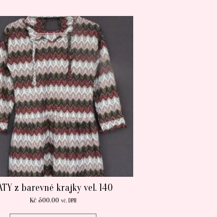
ATY z barevné krajky vel. 140
Kč
500.00
vč. DPH