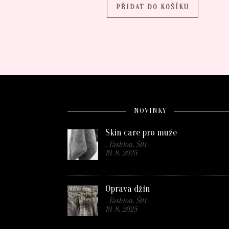
PŘIDAT DO KOŠÍKU
NOVINKY
Skin care pro muže
. Fashion, Šití
19. 8. 2025
Oprava džín
. Fashion, Šití
19. 8. 2025