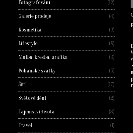
Fotografování
(12)
O
Galerie prodeje
(4)
P
Kosmetika
(3)
Lifestyle
(5)
D
Malba, kresba, grafika
(3)
v
Pohanské svátky
(5)
Šití
(17)
r
Světové dění
(2)
Tajemství života
(8)
Travel
(1)