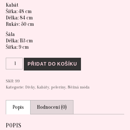
Kabát
Šířka: 48 cm
Délka: 84 cm
Rukáv: 50 cm
Šála
Délka: 113 cm
Šířka: 9 cm
KABÁT lehký vel. 146 množství
PŘIDAT DO KOŠÍKU
SKU:
99
Kategorie:
Dívky
,
Kabáty, peleríny
,
Něžná móda
Popis
Hodnocení (0)
POPIS