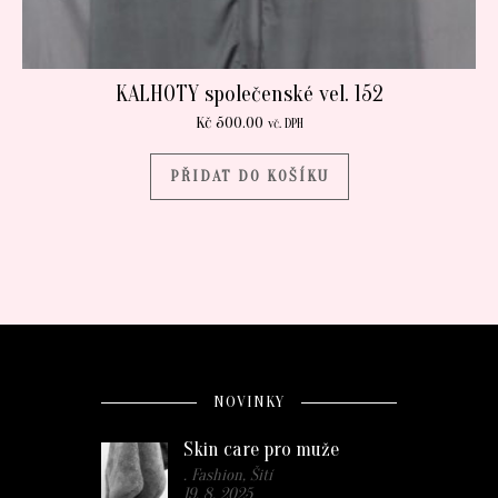
KALHOTY společenské vel. 152
Kč
500.00
vč. DPH
PŘIDAT DO KOŠÍKU
NOVINKY
Skin care pro muže
. Fashion, Šití
19. 8. 2025