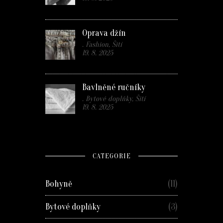
Oprava džín
. Fashion, Šití
19. 8. 2025
Bavlněné ručníky
. Bytové doplňky, Šití
19. 8. 2025
CATEGORIE
Bohyně
(11)
Bytové doplňky
(3)