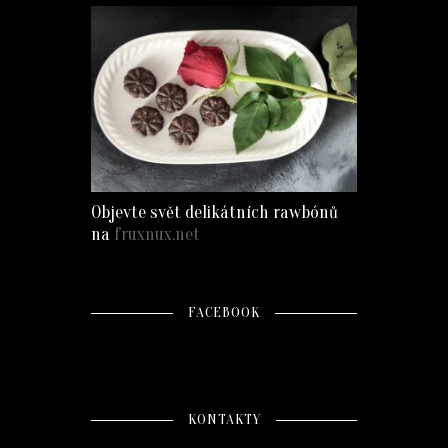
Objevte svět delikátních rawbónů
na
fruxnux.net
FACEBOOK
KONTAKTY