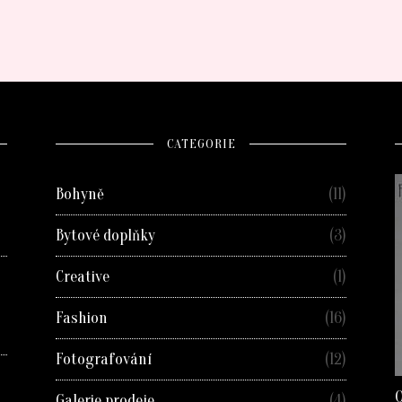
CATEGORIE
Bohyně
(11)
Bytové doplňky
(3)
Creative
(1)
Fashion
(16)
Fotografování
(12)
O
Galerie prodeje
(4)