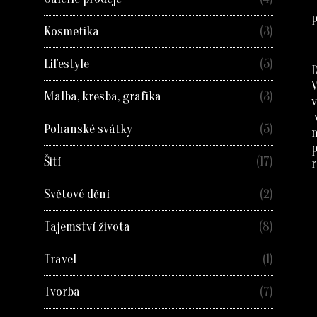
P
Kosmetika
(3)
Lifestyle
(5)
D
Malba, kresba, grafika
(3)
v
Pohanské svátky
(5)
Šití
(17)
r
Světové dění
(2)
Tajemství života
(8)
Travel
(1)
Tvorba
(7)