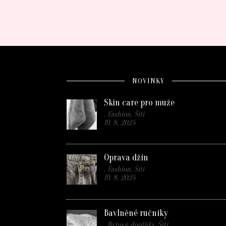
NOVINKY
Skin care pro muže
. Fashion, Šití
19. 8. 2025
Oprava džín
. Fashion, Šití
19. 8. 2025
Bavlněné ručníky
. Bytové doplňky, Šití