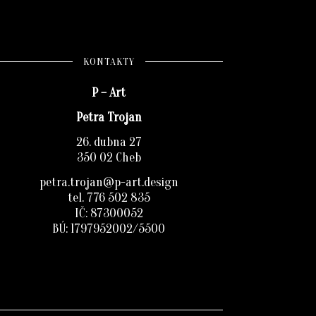
KONTAKTY
P – Art
Petra Trojan
26. dubna 27
350 02 Cheb
petra.trojan@p-art.design
tel. 776 502 835
IČ: 87300052
BÚ: 1797952002/5500