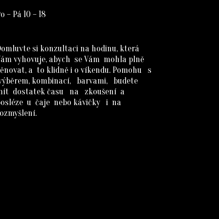
o – Pá 10 – 18
omluvte si konzultaci na hodinu, která
Vám vyhovuje, abych se Vám mohla plně
ěnovat, a to klidně i o víkendu. Pomohu s
výběrem, kombinací, barvami, budete
mít dostatek času na zkoušení a
posléze u čaje nebo kávičky i na
ozmyšlení.