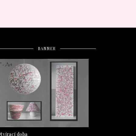
BANNER
tvírací doba