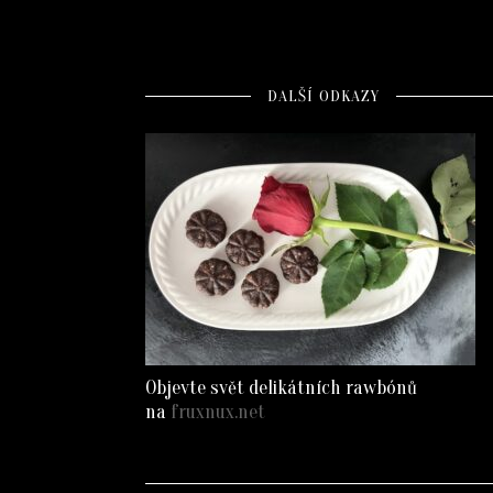
DALŠÍ ODKAZY
Objevte svět delikátních rawbónů
na
fruxnux.net