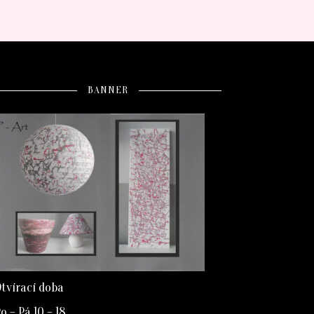
BANNER
tvírací doba
o – Pá 10 – 18