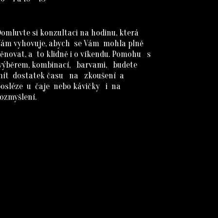
omluvte si konzultaci na hodinu, která
Vám vyhovuje, abych se Vám mohla plně
ěnovat, a to klidně i o víkendu. Pomohu s
výběrem, kombinací, barvami, budete
mít dostatek času na zkoušení a
posléze u čaje nebo kávičky i na
ozmyšlení.