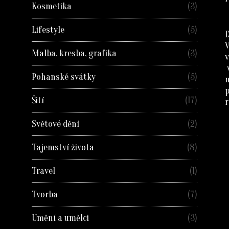
Kosmetika
(3)
Lifestyle
(5)
D
Malba, kresba, grafika
(3)
v
Pohanské svátky
(5)
Šití
(17)
r
Světové dění
(2)
Tajemství života
(8)
Travel
(1)
Tvorba
(7)
Umění a umělci
(3)