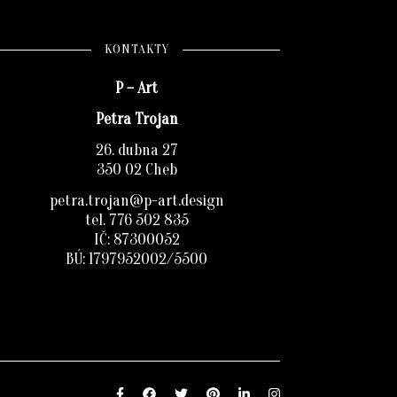
KONTAKTY
P – Art
Petra Trojan
26. dubna 27
350 02 Cheb
petra.trojan@p-art.design
tel. 776 502 835
IČ: 87300052
BÚ: 1797952002/5500