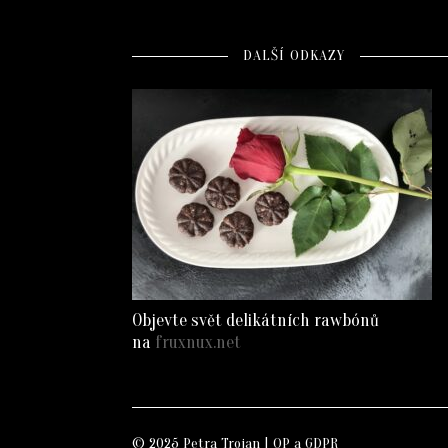
DALŠÍ ODKAZY
Objevte svět delikátních rawbónů
na
fruxnux.net
© 2025 Petra Trojan
OP a GDPR