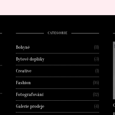
CATEGORIE
Bohyně
(11)
Bytové doplňky
(3)
Creative
(1)
Fashion
(16)
Fotografování
(12)
O
Galerie prodeje
(4)
P