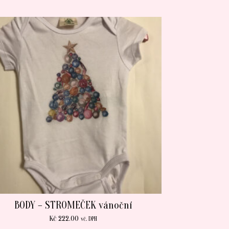
BODY – STROMEČEK vánoční
Kč
222.00
vč. DPH