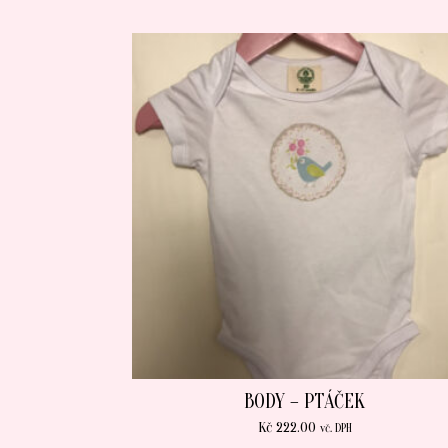
BODY – PTÁČEK
Kč
222.00
vč. DPH