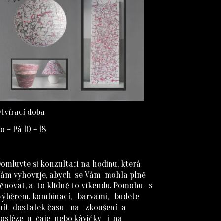
tvírací doba
o – Pá 10 – 18
omluvte si konzultaci na hodinu, která
Vám vyhovuje, abych se Vám mohla plně
ěnovat, a to klidně i o víkendu. Pomohu s
výběrem, kombinací, barvami, budete
mít dostatek času na zkoušení a
posléze u čaje nebo kávičky i na