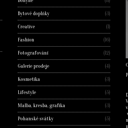
Bohyně
(11)
Bytové doplňky
(3)
Creative
(1)
Fashion
(16)
Fotografování
(12)
O
Galerie prodeje
(4)
P
Kosmetika
(3)
Lifestyle
(5)
D
Malba, kresba, grafika
(3)
v
Pohanské svátky
(5)