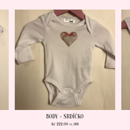
BODY – SRDÍČKO
Kč
222.00
vč. DPH