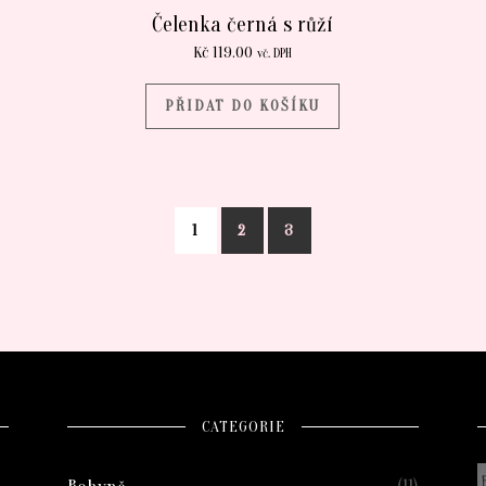
Čelenka černá s růží
Kč
119.00
vč. DPH
PŘIDAT DO KOŠÍKU
1
2
3
CATEGORIE