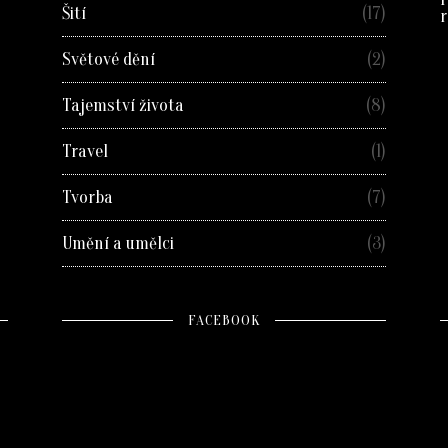
Šití
(17)
r
Světové dění
(2)
Tajemství života
(8)
Travel
(1)
Tvorba
(7)
Umění a umělci
(3)
FACEBOOK