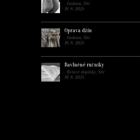
. Fashion, Šití
19. 8. 2025
Oprava džín
. Fashion, Šití
19. 8. 2025
Bavlněné ručníky
. Bytové doplňky, Šití
19. 8. 2025