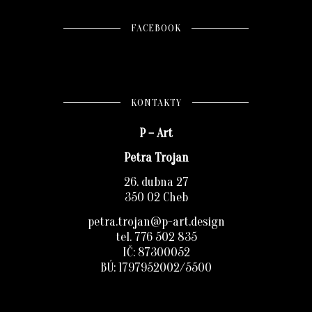
FACEBOOK
KONTAKTY
P – Art
Petra Trojan
26. dubna 27
350 02 Cheb
petra.trojan@p-art.design
tel. 776 502 835
IČ: 87300052
BÚ: 1797952002/5500