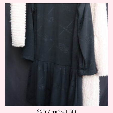
ŠATY černé vel. 146