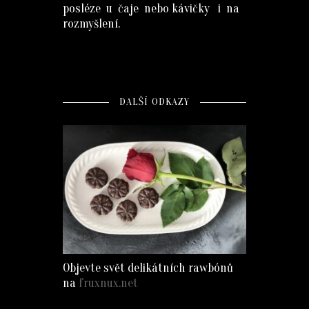
posléze u čaje nebo kávičky i na
rozmyšlení.
DALŠÍ ODKAZY
Objevte svět delikátních rawbónů
na
fruxnux.net