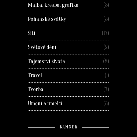
Malba, kresba, grafika
(3)
Pohanské svátky
(5)
Šití
(17)
Světové dění
(2)
Tajemství života
(8)
Travel
(1)
Tvorba
(7)
Umění a umělci
(3)
BANNER