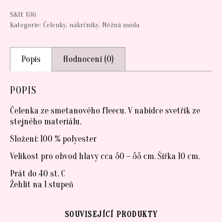
SKU:
136
Kategorie:
Čelenky, nákrčníky
,
Něžná móda
Popis
Hodnocení (0)
POPIS
Čelenka ze smetanového fleecu. V nabídce svetřík ze
stejného materiálu.
Složení: 100 % polyester
Velikost pro obvod hlavy cca 50 – 55 cm. Šířka 10 cm.
Prát do 40 st. C
Žehlit na 1 stupeň
SOUVISEJÍCÍ PRODUKTY