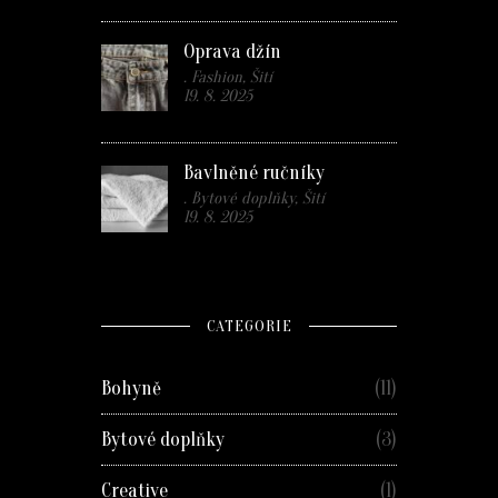
Oprava džín
. Fashion, Šití
19. 8. 2025
Bavlněné ručníky
. Bytové doplňky, Šití
19. 8. 2025
CATEGORIE
Bohyně
(11)
Bytové doplňky
(3)
Creative
(1)