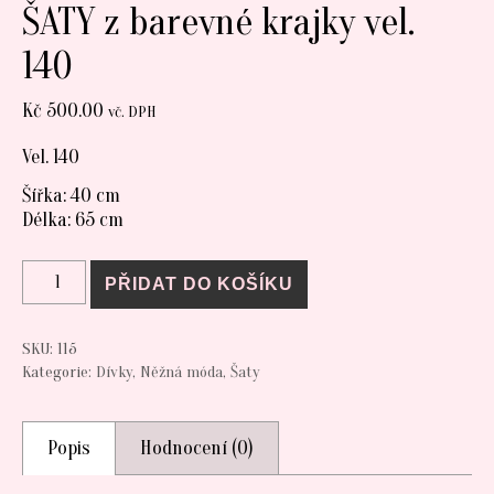
ŠATY z barevné krajky vel.
140
Kč
500.00
vč. DPH
Vel. 140
Šířka: 40 cm
Délka: 65 cm
ŠATY z barevné krajky vel. 140 množství
PŘIDAT DO KOŠÍKU
SKU:
115
Kategorie:
Dívky
,
Něžná móda
,
Šaty
Popis
Hodnocení (0)