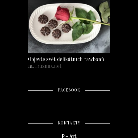
Objevte svět delikátních rawbónů
na
fruxnux.net
FACEBOOK
KONTAKTY
P – Art