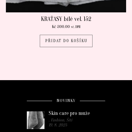
KRAŤASY bílé vel. 152
Kč
300.00
vč. DPH
PŘIDAT DO KOŠÍKU
NOVINKY
Skin care pro muže
. Fashion, Šití
19. 8. 2025