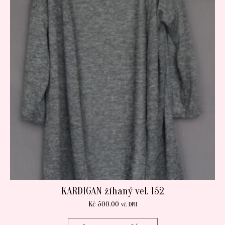
KARDIGAN žíhaný vel. 152
Kč
500.00
vč. DPH