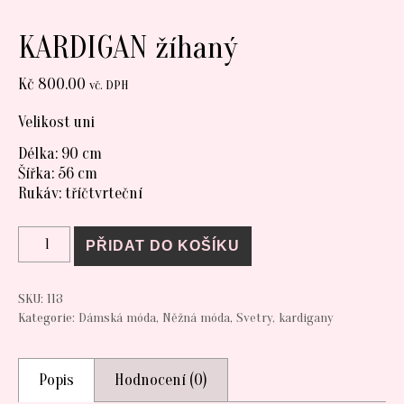
KARDIGAN žíhaný
Kč
800.00
vč. DPH
Velikost uni
Délka: 90 cm
Šířka: 56 cm
Rukáv: tříčtvrteční
KARDIGAN žíhaný množství
PŘIDAT DO KOŠÍKU
SKU:
113
Kategorie:
Dámská móda
,
Něžná móda
,
Svetry, kardigany
Popis
Hodnocení (0)