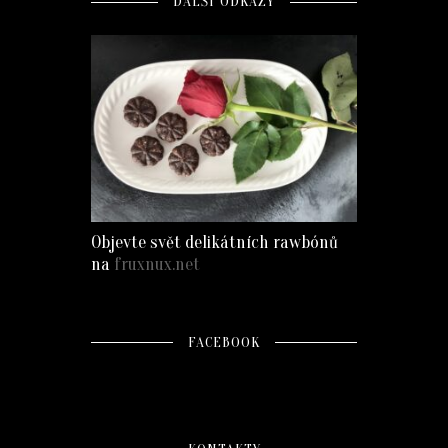
DALŠÍ ODKAZY
Objevte svět delikátních rawbónů
na
fruxnux.net
FACEBOOK