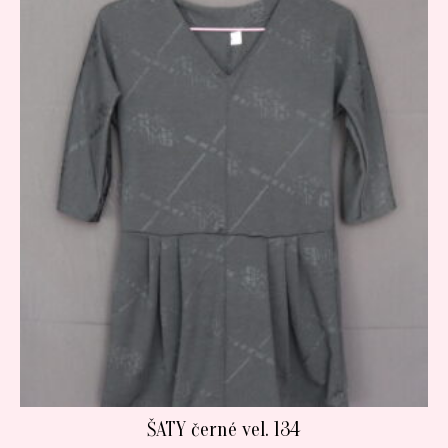
ŠATY černé vel. 134