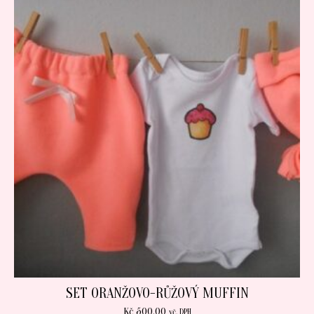
SET ORANŽOVO-RŮŽOVÝ MUFFIN
Kč
500.00
vč. DPH