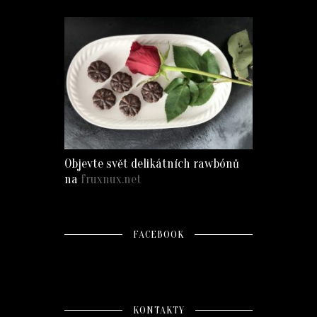
Objevte svět delikátních rawbónů
na
fruxnux.net
FACEBOOK
KONTAKTY