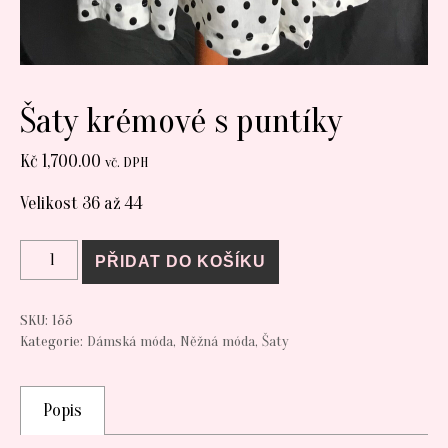
Šaty krémové s puntíky
Kč
1,700.00
vč. DPH
Velikost 36 až 44
Šaty krémové s puntíky množství
PŘIDAT DO KOŠÍKU
SKU:
155
Kategorie:
Dámská móda
,
Něžná móda
,
Šaty
Popis