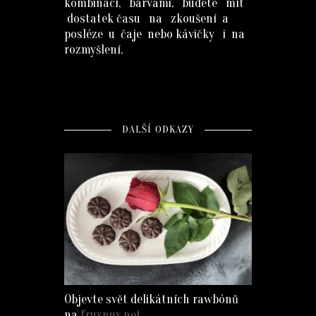
kombinací, barvami, budete mít
dostatek času na zkoušení a
posléze u čaje nebo kávičky i na
rozmyšlení.
DALŠÍ ODKAZY
Objevte svět delikátních rawbónů
na
fruxnux.net