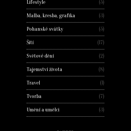
Lifestyle
(5)
Malba, kresba, grafika
(3)
Pohanské svátky
(5)
Šití
(17)
Světové dění
(2)
Tajemství života
(8)
Travel
(1)
Tvorba
(7)
Umění a umělci
(3)