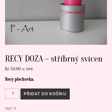
RECY DOZA – stříbrný svícen
Kč
55.00
vč. DPH
Recy plechovka.
RECY DOZA - stříbrný svícen množství
PŘIDAT DO KOŠÍKU
SKU:
71