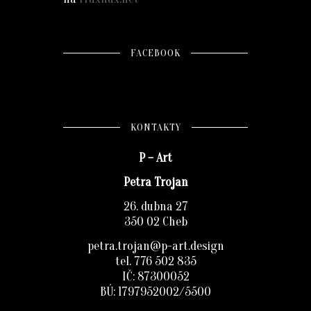
FACEBOOK
KONTAKTY
P – Art
Petra Trojan
26. dubna 27
350 02 Cheb
petra.trojan@p-art.design
tel. 776 502 835
IČ: 87300052
BÚ: 1797952002/5500