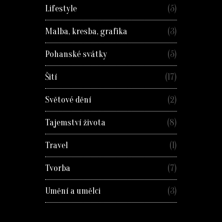
Lifestyle
(5)
Malba, kresba, grafika
(3)
Pohanské svátky
(5)
Šití
(17)
Světové dění
(2)
Tajemství života
(8)
Travel
(1)
Tvorba
(7)
Umění a umělci
(3)