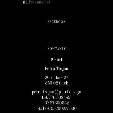
na
fruxnux.net
FACEBOOK
KONTAKTY
P – Art
Petra Trojan
26. dubna 27
350 02 Cheb
petra.trojan@p-art.design
tel. 776 502 835
IČ: 87300052
BÚ: 1797952002/5500