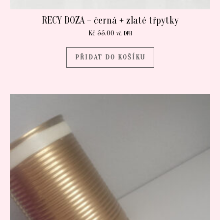
RECY DOZA – černá + zlaté třpytky
Kč
55.00
vč. DPH
PŘIDAT DO KOŠÍKU