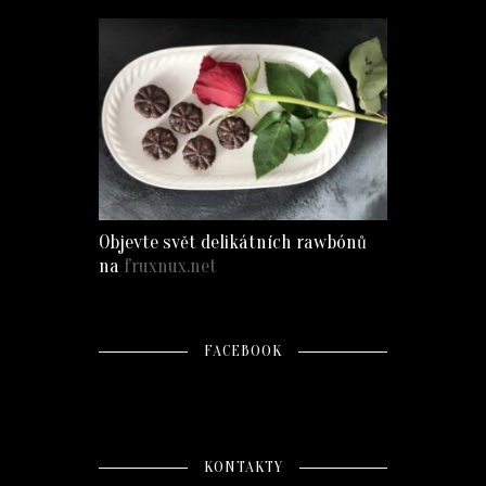
Objevte svět delikátních rawbónů
na
fruxnux.net
FACEBOOK
KONTAKTY