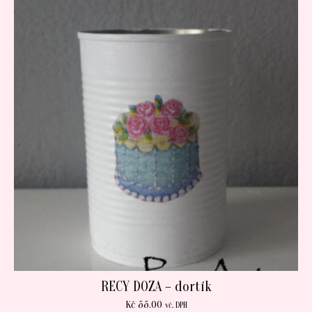
RECY DOZA – dortík
Kč
55.00
vč. DPH