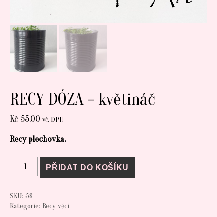
RECY DÓZA – květináč
Kč
55.00
vč. DPH
Recy plechovka.
RECY DÓZA - květináč množství
PŘIDAT DO KOŠÍKU
SKU:
58
Kategorie:
Recy věci