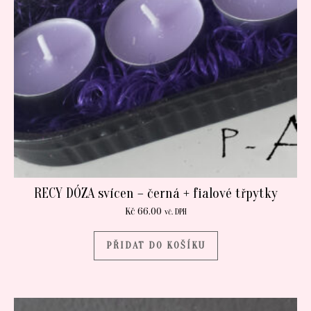
RECY DÓZA svícen – černá + fialové třpytky
Kč
66.00
vč. DPH
PŘIDAT DO KOŠÍKU