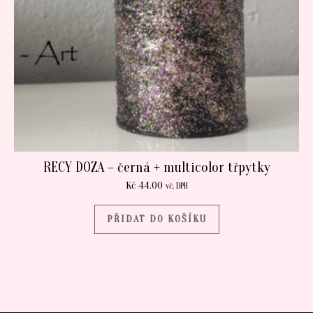
RECY DOZA – černá + multicolor třpytky
Kč
44.00
vč. DPH
PŘIDAT DO KOŠÍKU