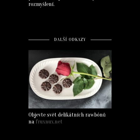
rozmyšlení.
DALŠÍ ODKAZY
Objevte svět delikátních rawbónů
na
fruxnux.net