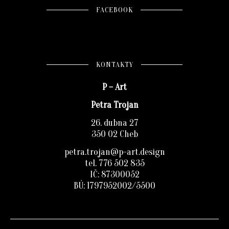
FACEBOOK
KONTAKTY
P – Art
Petra Trojan
26. dubna 27
350 02 Cheb
petra.trojan@p-art.design
tel. 776 502 835
IČ: 87300052
BÚ: 1797952002/5500