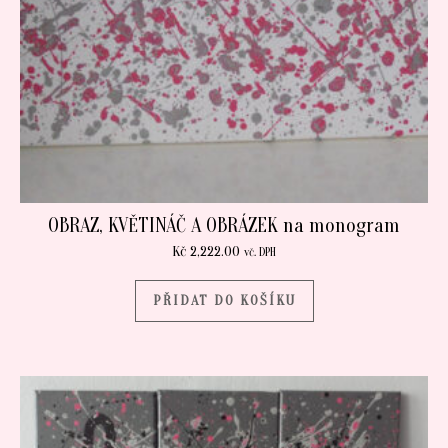
OBRAZ, KVĚTINÁČ A OBRÁZEK na monogram
Kč
2,222.00
vč. DPH
PŘIDAT DO KOŠÍKU