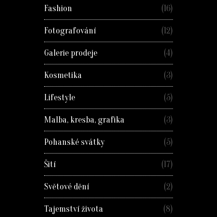
Fashion
(16)
Fotografování
(12)
Galerie prodeje
(4)
Kosmetika
(3)
Lifestyle
(5)
Malba, kresba, grafika
(3)
Pohanské svátky
(5)
Šití
(17)
Světové dění
(2)
Tajemství života
(8)