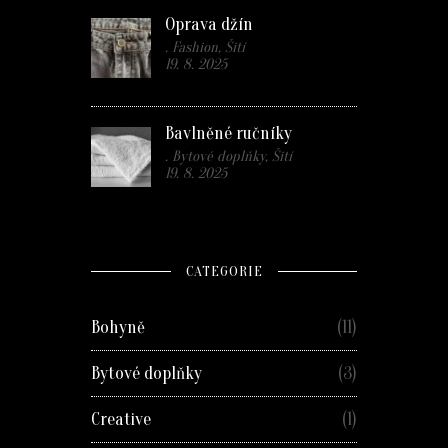
Oprava džín
. Fashion, Šití
19. 8. 2025
Bavlněné ručníky
. Bytové doplňky, Šití
19. 8. 2025
CATEGORIE
Bohyně
(11)
Bytové doplňky
(3)
Creative
(1)