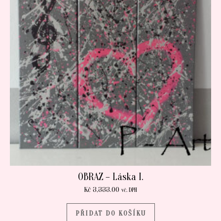
OBRAZ – Láska I.
Kč
3,333.00
vč. DPH
PŘIDAT DO KOŠÍKU