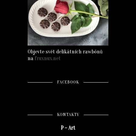
Objevte svět delikátních rawbónů
na
fruxnux.net
FACEBOOK
KONTAKTY
P – Art