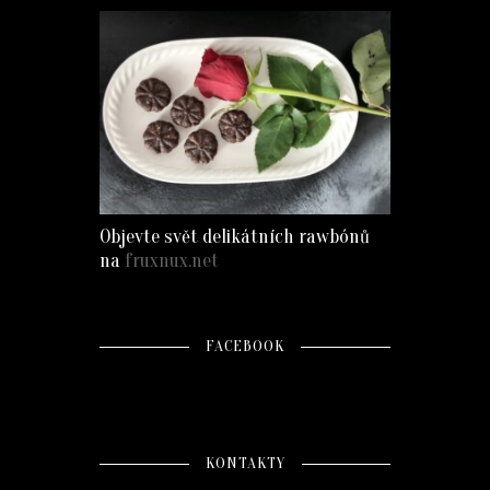
Objevte svět delikátních rawbónů
na
fruxnux.net
FACEBOOK
KONTAKTY