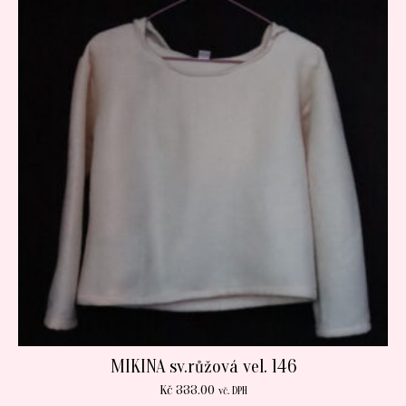
MIKINA sv.růžová vel. 146
Kč
333.00
vč. DPH