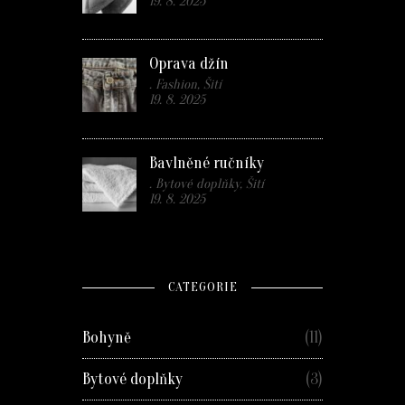
19. 8. 2025
Oprava džín
. Fashion, Šití
19. 8. 2025
Bavlněné ručníky
. Bytové doplňky, Šití
19. 8. 2025
CATEGORIE
Bohyně
(11)
Bytové doplňky
(3)