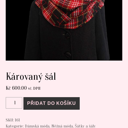
Károvaný šál
Kč
600.00
vč. DPH
Károvaný šál množství
PŘIDAT DO KOŠÍKU
SKU:
161
Kategorie:
Dámská móda
,
Něžná móda
,
Šátky a šály