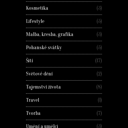
Kosmetika
(3)
Lifestyle
(5)
Malba, kresba, grafika
(3)
Pohanské svátky
(5)
Šití
(17)
Světové dění
(2)
Tajemství života
(8)
Travel
(1)
Tvorba
(7)
Umění a umělci
(3)