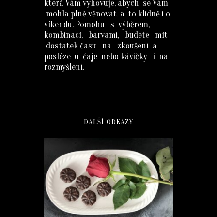
která Vám vyhovuje, abych se Vám
mohla plně věnovat, a to klidně i o
víkendu. Pomohu s výběrem,
kombinací, barvami, budete mít
dostatek času na zkoušení a
posléze u čaje nebo kávičky i na
rozmyšlení.
DALŠÍ ODKAZY