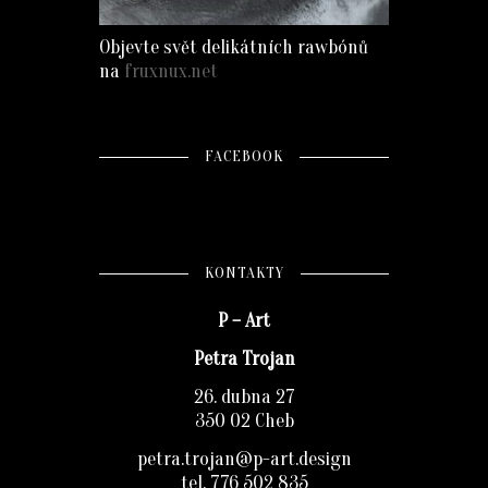
Objevte svět delikátních rawbónů
na
fruxnux.net
FACEBOOK
KONTAKTY
P – Art
Petra Trojan
26. dubna 27
350 02 Cheb
petra.trojan@p-art.design
tel. 776 502 835