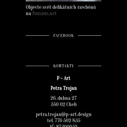
Objevte svět delikátních rawbónů
na
fruxnux.net
FACEBOOK
KONTAKTY
P – Art
Petra Trojan
26. dubna 27
350 02 Cheb
petra.trojan@p-art.design
tel. 776 502 835
IČ: 87300052