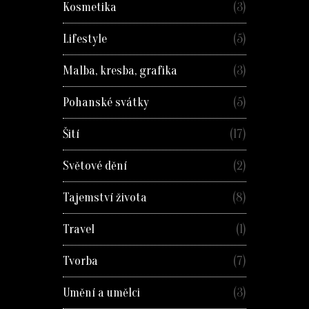
Kosmetika
(3)
Lifestyle
(5)
Malba, kresba, grafika
(3)
Pohanské svátky
(5)
Šití
(17)
Světové dění
(2)
Tajemství života
(8)
Travel
(1)
Tvorba
(7)
Umění a umělci
(3)