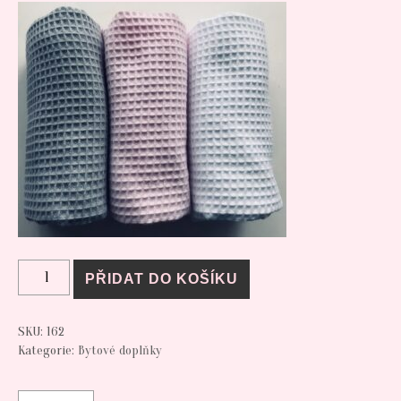
Krásné a savé utěrky z vafloviny
množství
PŘIDAT DO KOŠÍKU
SKU:
162
Kategorie:
Bytové doplňky