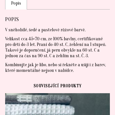
Popis
POPIS
V sněhobílé, šedé a pastelově růžové barvě.
Velikost cca 45×70 cm, ze 100% bavlny, certifikované
pro děti do 3 let. Praní do 40 st. C, žehlení na 1 stupeň.
Takové je doporučení, já peru obvykle na 60 st. C a
jednou za čas na 90 st. C a žehlím na st. Č. 3.
Kombinujte jak je libo, nebo si řekněte a ušiji i z barev,
které momentálně nejsou v nabídce.
SOUVISEJÍCÍ PRODUKTY