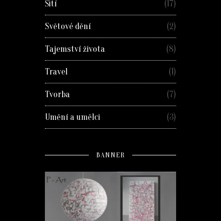
Šití
(17)
Světové dění
(2)
Tajemství života
(8)
Travel
(1)
Tvorba
(7)
Umění a umělci
(3)
BANNER