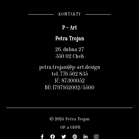
KONTAKTY
P – Art
Petra Trojan
26. dubna 27
350 02 Cheb
petra.trojan@p-art.design
tel. 776 502 835
IČ: 87300052
BÚ: 1797952002/5500
© 2025 Petra Trojan
OP a GDPR