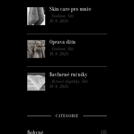
Skin care pro muže
. Fashion, Šití
19. 8. 2025
Oprava džín
. Fashion, Šití
19. 8. 2025
Bavlněné ručníky
. Bytové doplňky, Šití
19. 8. 2025
CATEGORIE
Bohyně
(11)