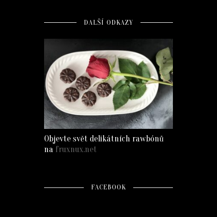
DALŠÍ ODKAZY
Objevte svět delikátních rawbónů
na
fruxnux.net
FACEBOOK