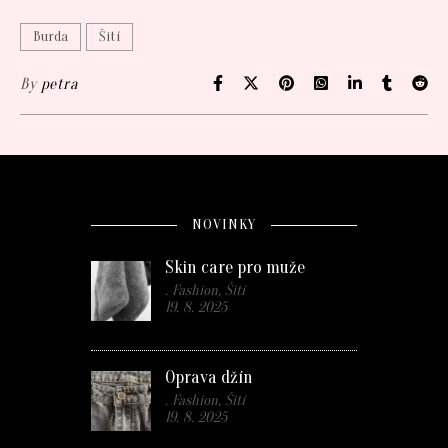
Burda
Šití
By
petra
NOVINKY
Skin care pro muže
. Fashion, Šití
19. 8. 2025
Oprava džín
. Fashion, Šití
19. 8. 2025