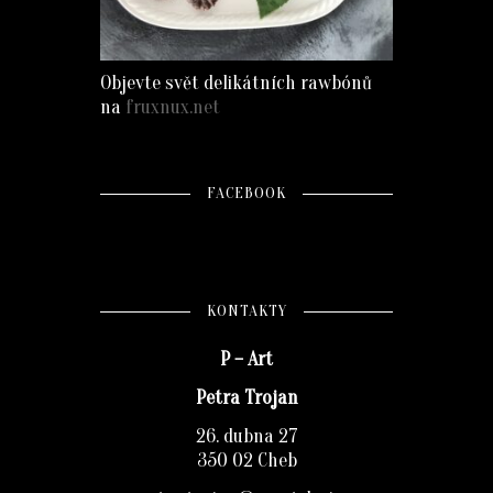
Objevte svět delikátních rawbónů
na
fruxnux.net
FACEBOOK
KONTAKTY
P – Art
Petra Trojan
26. dubna 27
350 02 Cheb