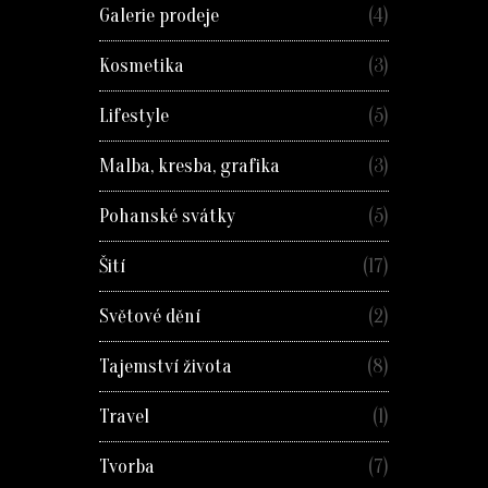
Galerie prodeje
(4)
Kosmetika
(3)
Lifestyle
(5)
Malba, kresba, grafika
(3)
Pohanské svátky
(5)
Šití
(17)
Světové dění
(2)
Tajemství života
(8)
Travel
(1)
Tvorba
(7)