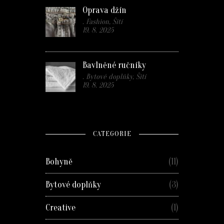
Oprava džín
. Fashion, Šití
19. 8. 2025
Bavlněné ručníky
. Bytové doplňky, Šití
19. 8. 2025
CATEGORIE
Bohyně
(11)
Bytové doplňky
(3)
Creative
(1)