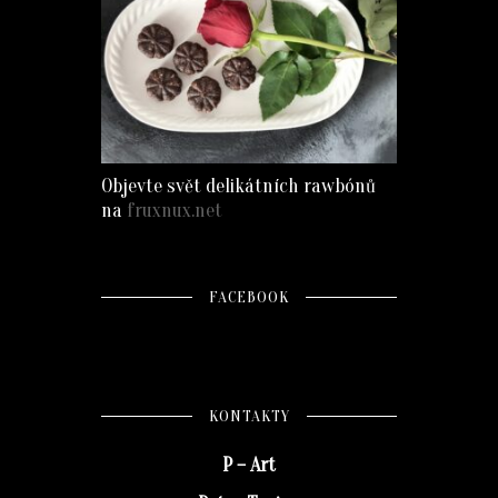
Objevte svět delikátních rawbónů
na
fruxnux.net
FACEBOOK
KONTAKTY
P – Art