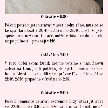
Vstáváte v 6:00
Pokud potřebujete vstávat v šest hodin ráno, musíte se
ke spánku uložit v 20:46, 22:16 nebo 23:46. Jestliže jste
spíše sova, než ranní ptáče, můžete dokonce do postele
až po půlnoci – přesněji v 1:16.
V
stáváte v 7:00
V tuto dobu zvoní budík zřejmě většině z nás. Znovu
záleží na tom, jestli potřebujete spát méně, nebo více
hodin. Abyste se vzbudili v té správné fázi, jděte spát ve
21:46, 23:16, případně v 0:46 nebo 2:16.
Vstáváte v 8:00
Pokud nemusíte vstávat extrémně brzy, stačí jít spát
ve 22:46, nebo 0:16. Jestliže vám nevadí spát méně,