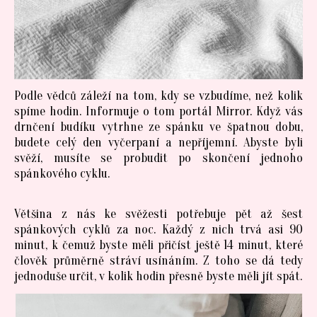
Podle vědců záleží na tom, kdy se vzbudíme, než kolik
spíme hodin. Informuje o tom portál Mirror. Když vás
drnčení budíku vytrhne ze spánku ve špatnou dobu,
budete celý den vyčerpaní a nepříjemní. Abyste byli
svěží, musíte se probudit po skončení jednoho
spánkového cyklu.
Většina z nás ke svěžesti potřebuje pět až šest
spánkových cyklů za noc. Každý z nich trvá asi 90
minut, k čemuž byste měli přičíst ještě 14 minut, které
člověk průměrně stráví usínáním. Z toho se dá tedy
jednoduše určit, v kolik hodin přesně byste měli jít spát.