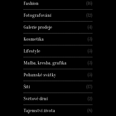
Fashion
(16)
Fotografování
(12)
Galerie prodeje
(4)
Kosmetika
(3)
Lifestyle
(5)
Malba, kresba, grafika
(3)
Pohanské svátky
(5)
Šití
(17)
Světové dění
(2)
Tajemství života
(8)