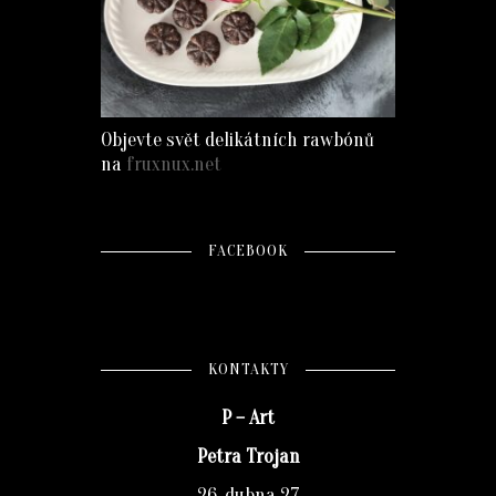
Objevte svět delikátních rawbónů
na
fruxnux.net
FACEBOOK
KONTAKTY
P – Art
Petra Trojan
26. dubna 27