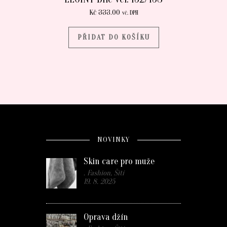
Kč
333.00
vč. DPH
PŘIDAT DO KOŠÍKU
NOVINKY
Skin care pro muže
. Fashion, Šití
19. 8. 2025
Oprava džín